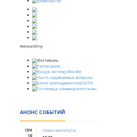
ipk@bspu.by
#ипкипбгпу
Фестиваль
Расписание
Вход в систему Moodle
Часто задаваемые вопросы
Блоги преподавателей БГПУ
Гостиница «Университетская»
АНОНС СОБЫТИЙ
СЕН
Совет института
10