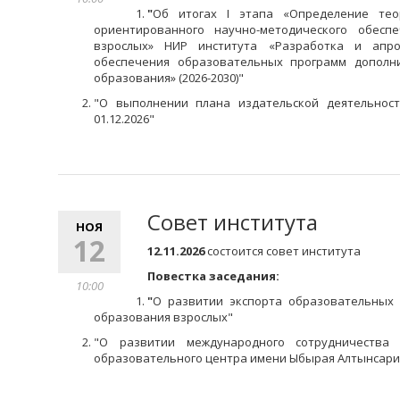
"
Об итогах I этапа «Определение теор
ориентированного научно-методического обесп
взрослых» НИР института «Разработка и апро
обеспечения образовательных программ дополн
образования» (2026-2030)
"
"
О выполнении плана издательской деятельнос
01.12.2026
"
Совет института
НОЯ
12
12.11.2026
состоится совет института
Повестка заседания:
10:00
"
О развитии экспорта образовательных 
образования взрослых
"
"
О развитии международного сотрудничества в
образовательного центра имени Ыбырая Алтынсар