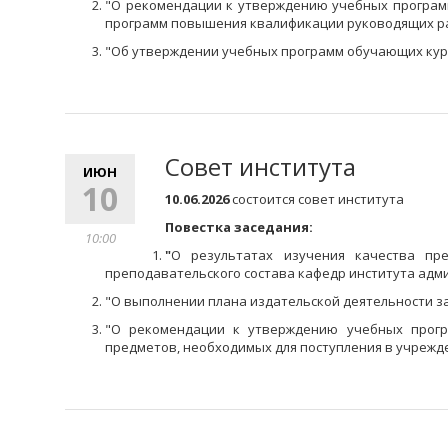
"
О рекомендации к утверждению учебных програм
программ повышения квалификации руководящих ра
"
Об утверждении учебных программ обучающих кур
Совет института
ИЮН
10
10.06.2026
состоится совет института
Повестка заседания:
10:00
"
О результатах изучения качества пр
преподавательского состава кафедр института ад
"
О выполнении плана издательской деятельности за
"
О рекомендации к утверждению учебных прогр
предметов, необходимых для поступления в учрежд