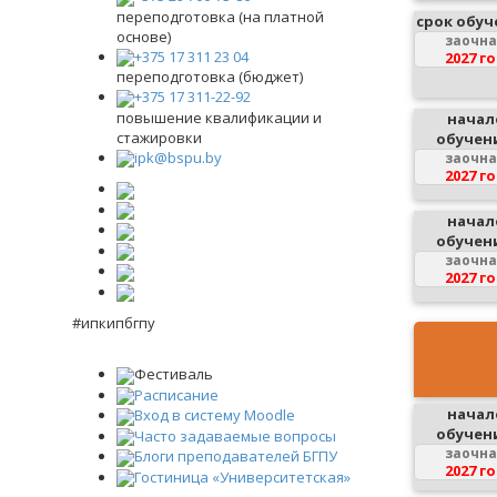
переподготовка (на платной
срок обуч
основе)
заочн
+375 17 311 23 04
2027 г
переподготовка (бюджет)
+375 17 311-22-92
повышение квалификации и
начал
стажировки
обучен
ipk@bspu.by
заочн
2027 г
начал
обучен
заочн
2027 г
#ипкипбгпу
Фестиваль
Расписание
начал
Вход в систему Moodle
обучен
Часто задаваемые вопросы
заочн
Блоги преподавателей БГПУ
2027 г
Гостиница «Университетская»