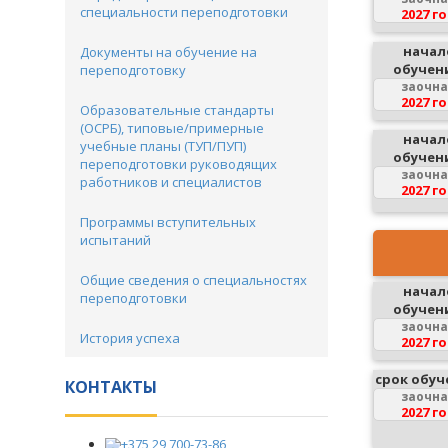
специальности переподготовки
2027 г
начал
Документы на обучение на
обучен
переподготовку
заочн
2027 г
Образовательные стандарты
(ОСРБ), типовые/примерные
начал
учебные планы (ТУП/ПУП)
обучен
переподготовки руководящих
заочн
работников и специалистов
2027 г
Программы вступительных
испытаний
Общие сведения о специальностях
начал
переподготовки
обучен
заочн
История успеха
2027 г
срок обуч
КОНТАКТЫ
заочн
2027 г
+375 29 700-73-86