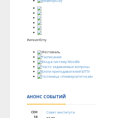
ipk@bspu.by
#ипкипбгпу
Фестиваль
Расписание
Вход в систему Moodle
Часто задаваемые вопросы
Блоги преподавателей БГПУ
Гостиница «Университетская»
АНОНС СОБЫТИЙ
СЕН
Совет института
10