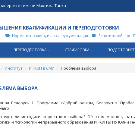
университет имени Максима Танка
ЫШЕНИЯ КВАЛИФИКАЦИИ И ПЕРЕПОДГОТОВКИ
Нормативно-методическая документация
Репозиторий
ПЕРЕПОДГОТОВКА
СТАЖИРОВКА
ПОДГОТОВИТЕ
Институт
ИПКиП в СМИ
Проблема выбора
БЛЕМА ВЫБОРА
анал Беларусь 1. Программа «Добрай раніцы, Беларусь!». Проб
оляго
твуют ли методики скоростного выбора? Об этом можно узнать
огики и психологии непрерывного образования ИПКиП БГПУ Юлии Ге