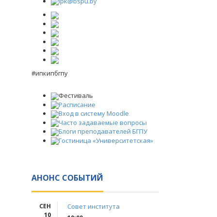
ipk@bspu.by
#ипкипбгпу
Фестиваль
Расписание
Вход в систему Moodle
Часто задаваемые вопросы
Блоги преподавателей БГПУ
Гостиница «Университетская»
АНОНС СОБЫТИЙ
СЕН
Совет института
10