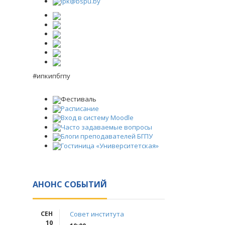
ipk@bspu.by
#ипкипбгпу
Фестиваль
Расписание
Вход в систему Moodle
Часто задаваемые вопросы
Блоги преподавателей БГПУ
Гостиница «Университетская»
АНОНС СОБЫТИЙ
СЕН
Совет института
10